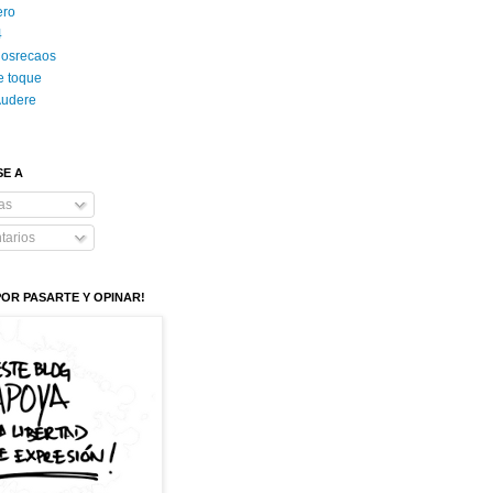
ero
4
losrecaos
e toque
Audere
SE A
as
arios
POR PASARTE Y OPINAR!