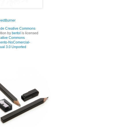
tion
by
bertol
is licensed
eative Commons
ento-NoComercial-
ual 3.0 Unported