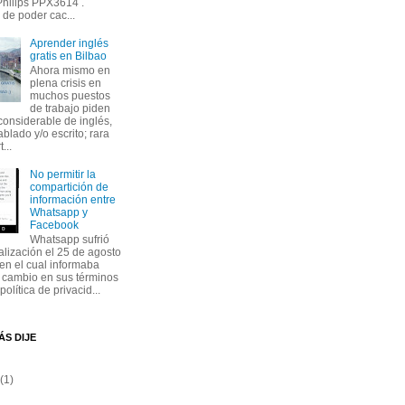
Philips PPX3614 .
de poder cac...
Aprender inglés
gratis en Bilbao
Ahora mismo en
plena crisis en
muchos puestos
de trabajo piden
considerable de inglés,
blado y/o escrito; rara
...
No permitir la
compartición de
información entre
Whatsapp y
Facebook
Whatsapp sufrió
alización el 25 de agosto
en el cual informaba
 cambio en sus términos
política de privacid...
ÁS DIJE
(1)