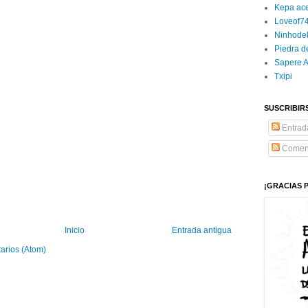
Kepa ac
Loveof7
Ninhode
Piedra d
Sapere 
Txipi
SUSCRIBIR
Entrad
Coment
¡GRACIAS 
Inicio
Entrada antigua
arios (Atom)