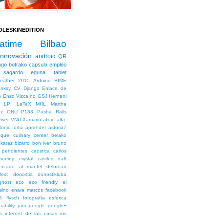
OLESKINEDITION
eatime
Bilbao
innovación
android
QR
ngo botrako
capsula
empleo
sagardo eguna
tablet
eather
2015
Arduino
BIME
nksy
CV
Django
Enlace de
n
Enzo Vizcaíno
GSJ
Hernani
LPI
LaTeX
MHL
Martha
z
ONU
P183
Pasha
Rails
ewer
VNU
Xamarin
aficio
alfa-
tonio ortiz
aprender
astoria7
que culinary center
belako
karaz
bizarro
bon iver
bruno
 pendientes
caostica
carlos
surfing
crystal castles
daft
ercado al mantel
delorean
fest
donostia
donostikluba
ghost
eco
eco friendly
el
sino
enara marcos
facebook
S
flysch
fotografía esférica
nability jam
google
google+
s
internet de las cosas
ios