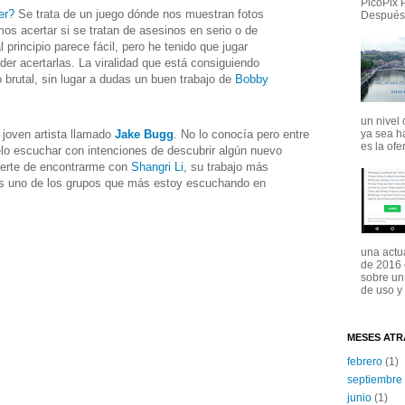
PicoPix 
er?
Se trata de un juego dónde nos muestran fotos
Después 
os acertar si se tratan de asesinos en serio o de
l principio parece fácil, pero he tenido que jugar
der acertarlas. La viralidad que está consiguiendo
 brutal, sin lugar a dudas un buen trabajo de
Bobby
un nivel 
ya sea ha
 joven artista llamado
Jake Bugg
. No lo conocía pero entre
es la ofert
lo escuchar con intenciones de descubrir algún nuevo
uerte de encontrarme con
Shangri Li
, su trabajo más
as uno de los grupos que más estoy escuchando en
una actu
de 2016 
sobre un
de uso y 
MESES ATR
febrero
(1)
septiembre
junio
(1)