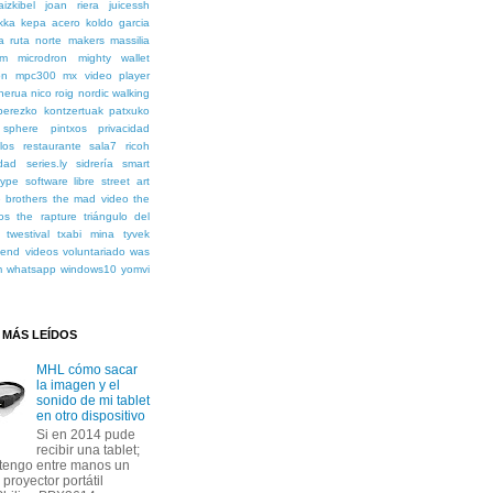
aizkibel
joan riera
juicessh
kka
kepa acero
koldo garcia
la ruta norte
makers
massilia
em
microdron
mighty wallet
on
mpc300
mx video player
nerua
nico roig
nordic walking
perezko kontzertuak
patxuko
 sphere
pintxos
privacidad
los
restaurante sala7
ricoh
dad
series.ly
sidrería
smart
type
software libre
street art
e brothers
the mad video
the
os
the rapture
triángulo del
twestival
txabi mina
tyvek
kend
videos
voluntariado
was
m
whatsapp
windows10
yomvi
 MÁS LEÍDOS
MHL cómo sacar
la imagen y el
sonido de mi tablet
en otro dispositivo
Si en 2014 pude
recibir una tablet;
tengo entre manos un
proyector portátil