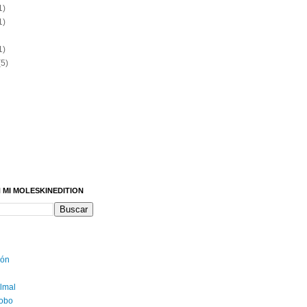
1)
1)
1)
5)
 MI MOLESKINEDITION
yón
lmal
obo