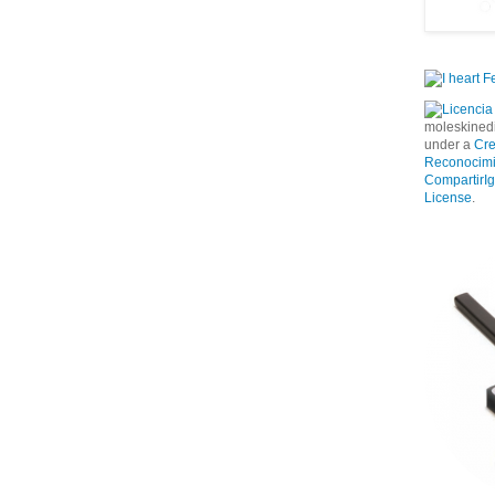
moleskinedi
under a
Cr
Reconocimi
CompartirIg
License
.