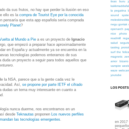
itxas buru
j
kakkmaddafa
zado da sus frutos, no hay que perder la ilusión en eso
la pegatina
e ello es la
compra de Tourist Eye por la conocida
sound syst
én pensaría que esta app española sería comprada
moleskinediti
negu gorriak
onely Planet
?
openarch
pa
nice
photo
readmill
rega
 Vuelta al Mundo a Pie
a es un proyecto de
Ignacio
salud
seguri
largo, que empezó a preparar hace aproximadamente
tasting proto
dar en España y actualmente ya se encuentra en la
surf
the felic
 nuevas tecnologías podemos enterarnos de sus
magnetic zer
 a duda un proyecto a seguir para todos aquellos que
amor bizarro
enturero
.
vampire wee
waze
webca
youtube
de la NSA, parece que a la gente cada vez le
vacidad. Así,
se propone por parte IETF el cifrado
LOS POSTS
r a dudas un tema muy interesante en cuanto a
ad.
ología nunca duerme, nos encontramos en un
 así desde
Teknautas
proponen
Los nuevos perfiles
emandan las tecnologías emergentes
.
en 2017 
pequeño 