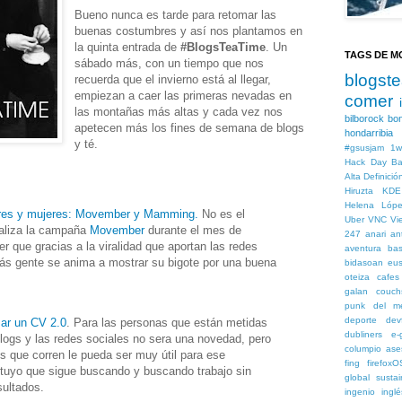
Bueno nunca es tarde para retomar las
buenas costumbres y así nos plantamos en
la quinta entrada de
#BlogsTeaTime
. Un
TAGS DE M
sábado más, con un tiempo que nos
blogst
recuerda que el invierno está al llegar,
empiezan a caer las primeras nevadas en
comer
las montañas más altas y cada vez nos
bilborock
bo
apetecen más los fines de semana de blogs
hondarribia
y té.
#gsusjam
1w
Hack Day
Ba
Alta Definició
Hiruzta
KDE
Helena Lópe
bres y mujeres: Movember y Mamming.
No es el
Uber
VNC Vi
ealiza la campaña
Movember
durante el mes de
247
anari
an
r que gracias a la viralidad que aportan las redes
aventura
bas
ás gente se anima a mostrar su bigote por una buena
bidasoan eus
oteiza
cafes
galan
couch
punk
del m
deporte
dev
zar un CV 2.0
. Para las personas que están metidas
dubliners
e-
logs y las redes sociales no sera una novedad, pero
columpio ase
os que corren le pueda ser muy útil para ese
fing
firefoxO
tuyo que sigue buscando y buscando trabajo sin
global sustai
sultados.
ingenio
inglé