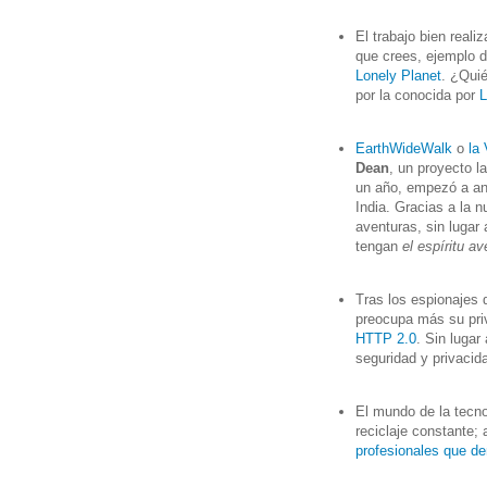
El trabajo bien reali
que crees, ejemplo d
Lonely Planet
. ¿Qui
por la conocida por
L
EarthWideWalk
o
la
Dean
, un proyecto 
un año, empezó a an
India. Gracias a la
aventuras, sin lugar
tengan
el espíritu av
Tras los espionajes 
preocupa más su pri
HTTP 2.0
. Sin luga
seguridad y privacid
El mundo de la tecn
reciclaje constante;
profesionales que d