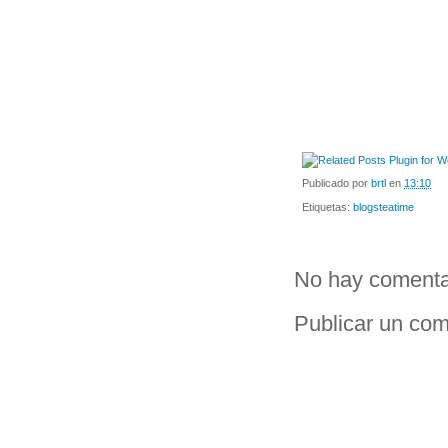
Publicado por
brtl
en
13:10
Etiquetas:
blogsteatime
No hay comenta
Publicar un com